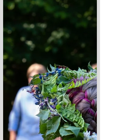
Onsdag 25 februari 16.30 Dockteatern
Lorpan längtar i Röda Rummet 17.30
Kvällsmatsbuffé efter föreställningen.
Serveras i restaurangen i
huvudbyggnaden. Mat förbokas senast 18
februari. Lorpan längtar är en
kärleksförklaring till leken. Lyckan i att
hitta en vän, som leker på samma villkor.
Förskolan Lustträdgården och Åh Stifts-
och konferensgård bjuder i samarbete med
Sensus studieförbund in till teater för hela
familjen! Kontakt: Daniel Petrén, musiker
daniel.petren@ahsti