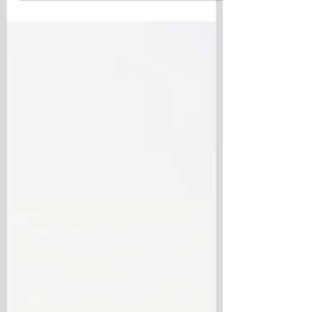
Christopher Asker präst, Rebecka Tholerus
musiker. Obs! Ingen gudstjänst söndag 16
augusti! VECKOMÄSSA ONSDAGAR 19.00
under perioden 24 juni - 5 augusti.
MORGONBÖN 9.30 Måndag - lördag under
perioden 24 juni - 10 augusti. I kalendern
kan du se mer information om kommande
gudstjänster och vem som tjänstgör!
Gudstjänsternas karaktär varierar och
utformas tillsammans med de deltag