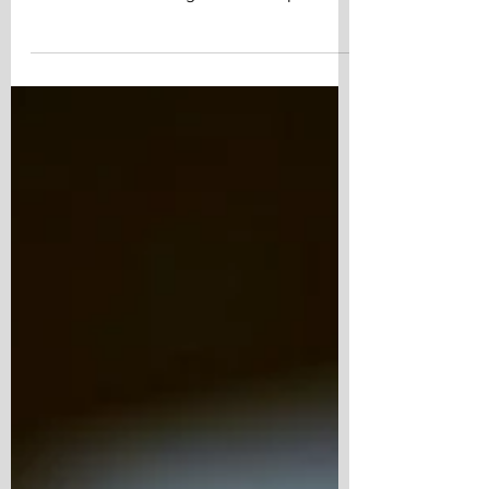
Musik på altanen
Sommarkvällar i juli med musik, mat och
möten. Sittplats på altanen, buffe, efterrätt,
livemusik. 360 kr Begränsat antal platser.
Vid dåligt väder ges programmet i
restaurangen. Klicka på bilderna för mer
om artisterna och bokning! 18.00 Buffé.
19.00 Konsert. Två akter varje kväll.
Arrangör: Sensus och Åh Stifts- och
konferensgård med stöd från VGR och
Uddevalla kommun. Torsdag 2 juli: Singer-
songwriter, schlager och allsång Torsdag 9
juli: Visop och jazz Torsdag 16 juli: Ame