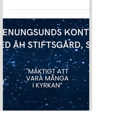
22 jan.
Anmälan Konfirmand 2027
Anmälan till Konfirmand 2027 är öppen.
Du kan välja mellan tre olika grupper.
Klicka vidare här för att läsa mer om vilka
datum som gäller och mer om upplägg och
innehåll. Och hör gärna av dig till någon av
oss om du har några frågor! Erik Stenberg
Roos, föreståndare och stiftsgårdspräst
erik.stenberg-roos@ahstiftsgard.se 0522-
779884 ​ Daniel Petrén, musiker och
samordnare konfirmand/unga
daniel.petren@astiftsgard.se 0726-603088