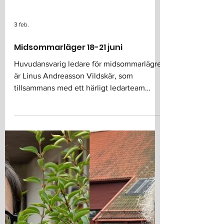
3 feb.
Midsommarläger 18-21 juni
Huvudansvarig ledare för midsommarlägret
är Linus Andreasson Vildskär, som
tillsammans med ett härligt ledarteam
planerar och håller i lägret. Här kan du läsa
mer om lägret och anmäla dig!