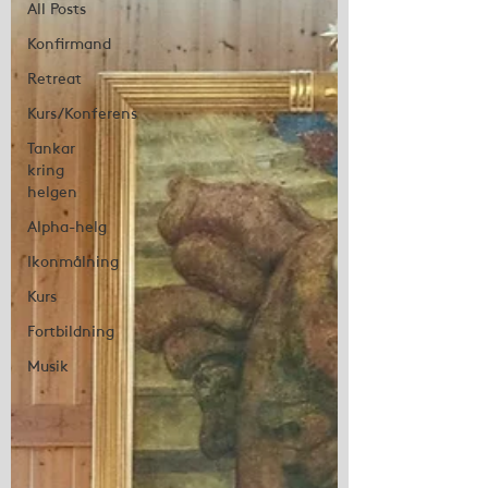
All Posts
Konfirmand
Retreat
Kurs/Konferens
Tankar
kring
helgen
Alpha-helg
Ikonmålning
Kurs
Fortbildning
Musik