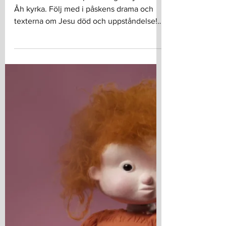
30 mars
Påsk på Åh
Välkommen att fira påskens gudstjänster i
Åh kyrka. Följ med i påskens drama och
texterna om Jesu död och uppståndelse!
Gudstjänsterna leds av stiftsgårdspräst Erik
Stenberg Roos. Konfirmander, faddrar och
ledare som är på läger under påsken
medverkar i gudstjänsterna. Läs mer här
om påskens budskap! Skärtorsdagen 2
april 19.00 Skärtorsdagsmässa . Erik
Stenberg Roos präst. Daniel Petrén
musiker. Långfredagen 3 april 15.00
Samling vid korset. Erik Stenberg Roos
präst. Maja E