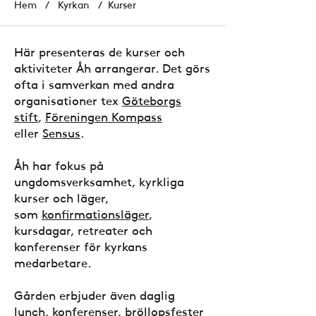
Hem
/
Kyrkan
/ Kurser
Här presenteras de kurser och
aktiviteter Åh arrangerar. Det görs
ofta i samverkan med andra
organisationer tex
Göteborgs
stift
,
Föreningen Kompass
eller
Sensus
.
Åh har fokus på
ungdomsverksamhet, kyrkliga
kurser och läger,
som
konfirmationsläger
,
kursdagar, retreater och
konferenser för kyrkans
medarbetare.
Gården erbjuder även daglig
lunch
, konferenser,
bröllopsfester