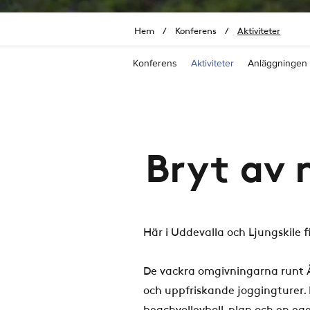
Hem
/
Konferens
/
Aktiviteter
Konferens
Aktiviteter
Anläggningen
Bryt av 
Här i Uddevalla och Ljungskile f
De vackra omgivningarna runt Å
och uppfriskande joggingturer. H
beachvolleyboll-plan och en e