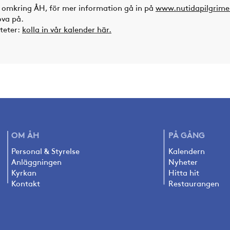
t omkring ÅH, för mer information gå in på
www.nutidapilgrime
ova på.
iteter:
kolla in vår kalender här.
OM ÅH
PÅ
GÅNG
Personal & Styrelse
Kalendern
Anläggningen
Nyheter
Kyrkan
Hitta hit
Kontakt
Restaurangen