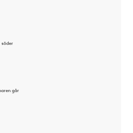
a söder
maren går