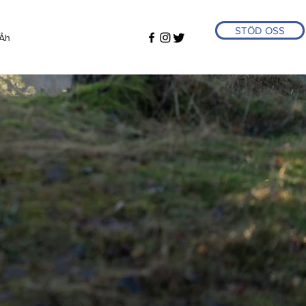
STÖD OSS
Åh