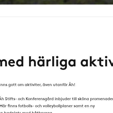
med härliga aktiv
inns gott om aktiviter, även utanför Åh!
h Stifts- och Konferensgård inbjuder till sköna promenade
är finns fotbolls- och volleybollplaner samt en ny
gen badplats med båtbrygga.