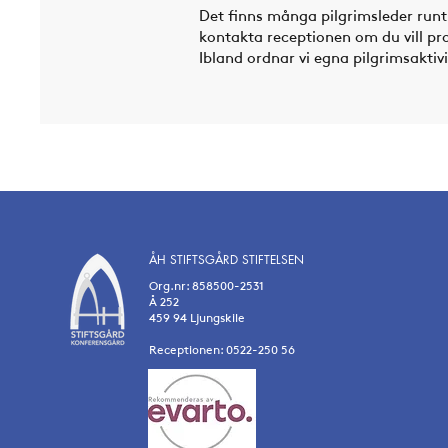
Det finns många pilgrimsleder run
kontakta receptionen om du vill pr
Ibland ordnar vi egna pilgrimsaktiv
ÅH STIFTSGÅRD STIFTELSEN
Org.nr: 858500-2531
Å 252
459 94 Ljungskile
Receptionen: 0522-250 56