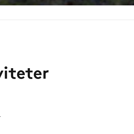
iteter
r