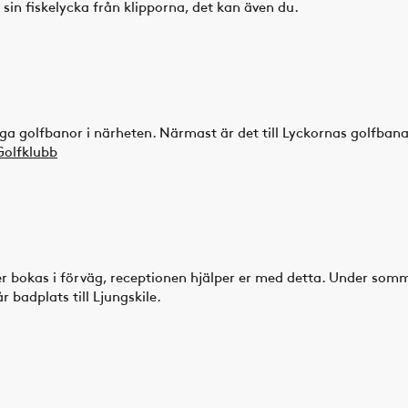
n fiskelycka från klipporna, det kan även du.
nga golfbanor i närheten. Närmast är det till Lyckornas golfban
Golfklubb
r bokas i förväg, receptionen hjälper er med detta. Under som
r badplats till Ljungskile.