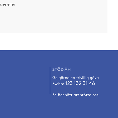
r.se
eller
STÖD
ÅH
Ge gärna en frivillig gåva
123 132 31 4
6
Swish:
Se fler sätt att stötta oss