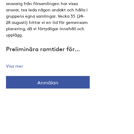
ansvarig från församlingen har vissa 
ansvar, tex leda någon andakt och hålla i 
gruppens egna samlingar. Vecka 35 (24-
28 augusti) hittar vi en tid för gemensam 
planering, då vi förtydligar innehåll och 
upplägg.
Preliminära ramtider för…
Visa mer
Anmälan
Anmälan stänger 31 okt. 2026 13:00
Dela detta evenemang