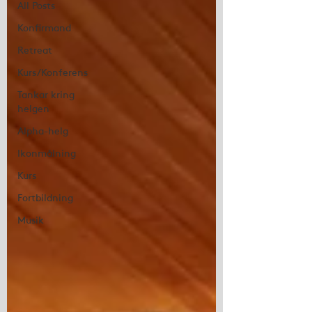
All Posts
Konfirmand
Retreat
Kurs/Konferens
Tankar kring
helgen
Alpha-helg
Ikonmålning
Kurs
Fortbildning
Musik