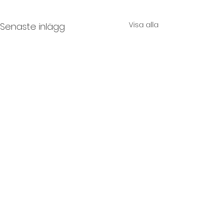
Visa alla
Senaste inlägg
Påsk på Åh