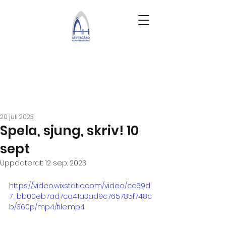
20 juli 2023
Spela, sjung, skriv! 10
sept
Uppdaterat:
12 sep. 2023
https://video.wixstatic.com/video/cc69d
7_bb00eb7ad7ca41a3ad9c765785f748c
b/360p/mp4/file.mp4