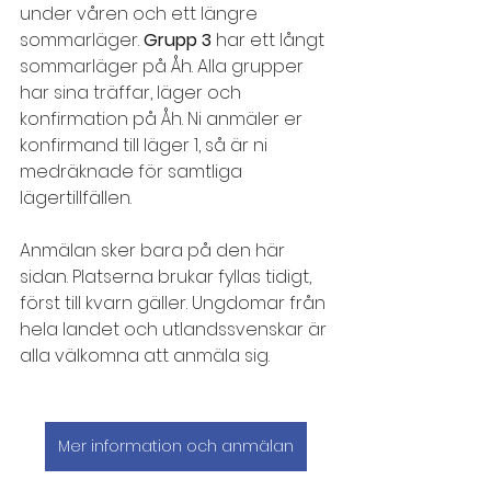
under våren och ett längre 
sommarläger. 
Grupp 3 
har ett långt 
sommarläger på Åh. Alla grupper 
har sina träffar, läger och  
konfirmation på Åh. 
Ni anmäler er 
konfirmand till läger 1, så är ni 
medräknade för samtliga 
lägertillfällen. 
Anmälan sker bara på den här 
sidan. Platserna brukar fyllas tidigt, 
först till kvarn gäller. Ungdomar från 
hela landet och utlandssvenskar är 
alla välkomna att anmäla sig.
Mer information och anmälan