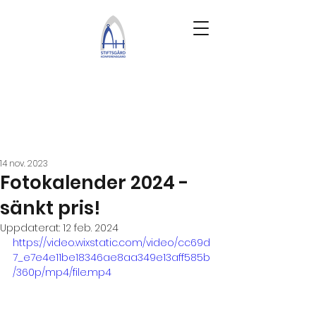
14 nov. 2023
Fotokalender 2024 -
sänkt pris!
Uppdaterat:
12 feb. 2024
https://video.wixstatic.com/video/cc69d
7_e7e4e11be18346ae8aa349e13aff585b
/360p/mp4/file.mp4