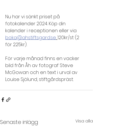
Nu har vi sänkt priset på 
fotokalender 2024. Köp din 
kalender i receptionen eller via 
boka@ahstiftsgard.se
. 
120kr/st (2 
för 225kr). 
För varje månad finns en vacker 
bild från Åh av fotograf Steve 
McGowan och en text i urval av 
Louise Sjölund, stiftgårdspräst. 
Visa alla
Senaste inlägg