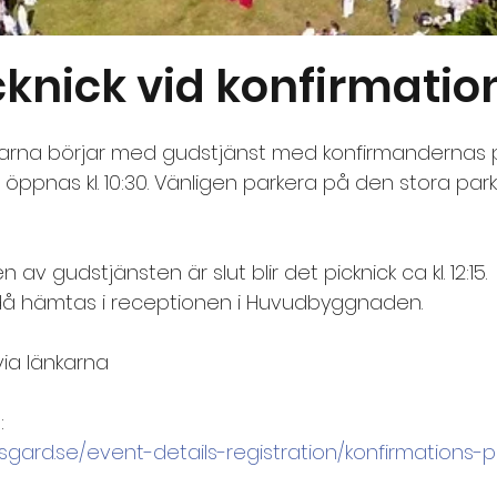
cknick vid konfirmati
rna börjar med gudstjänst med konfirmandernas pr
rkan öppnas kl. 10:30. Vänligen parkera på den stora pa
 av gudstjänsten är slut blir det picknick ca kl. 12:15.
då hämtas i receptionen i Huvudbyggnaden. 
ia länkarna 
: 
sgard.se/event-details-registration/konfirmations-p