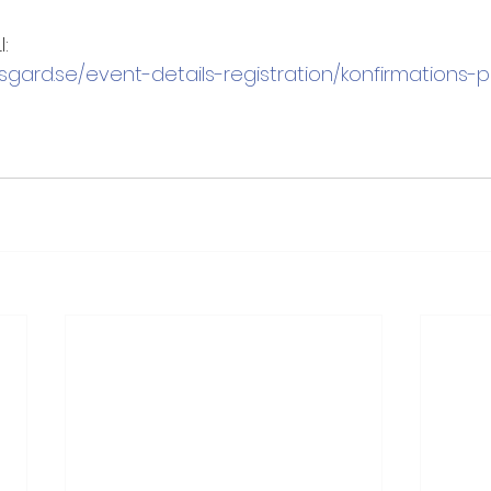
I:
sgard.se/event-details-registration/konfirmations-pi