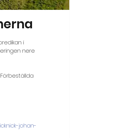
onerna
edikan i 
rkeringen nere 
  Förbeställda 
icknick-johan-