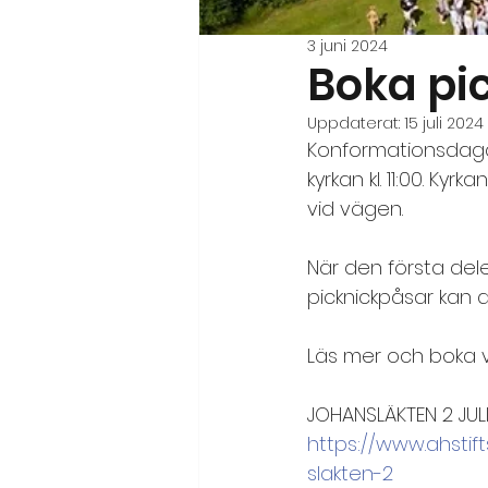
3 juni 2024
Boka pi
Uppdaterat:
15 juli 2024
Konformationsdaga
kyrkan kl. 11:00. Ky
vid vägen.
När den första delen
picknickpåsar kan 
Läs mer och boka v
JOHANSLÄKTEN 2 JULI
https://www.ahstift
slakten-2