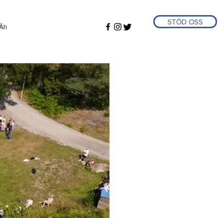
STÖD OSS
Åh