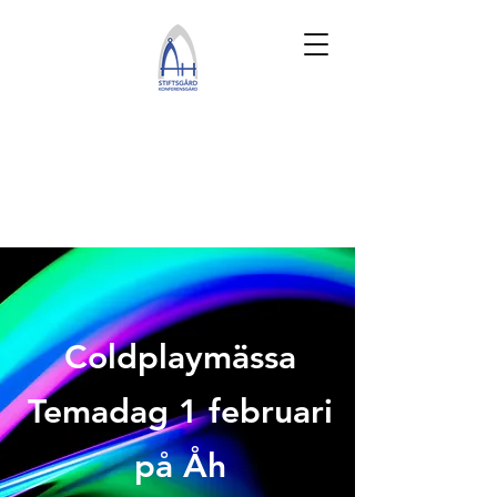
Coldplaymässa
Temadag 1 februari
på Åh