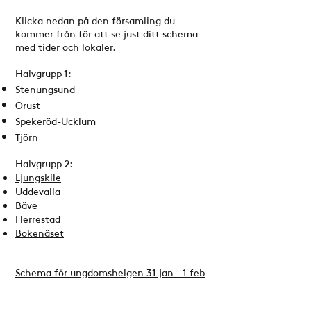
Klicka nedan på den församling du
kommer från för att se just ditt schema
med tider och lokaler.
Halvgrupp 1:
Stenungsund
Orust
Spekeröd-Ucklum
Tjörn
Halvgrupp 2:
Ljungskile
Uddevalla
Bäve
Herrestad
Bokenäset
Schema för ungdomshelgen 31 jan - 1 feb