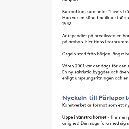
Kormattan, som heter ”Livets trä
Hon var en känd textilkonstnäri
1942.
Antependiet på prediksstolen har
på ambon. Fler finns i tornrumm
Orgeln stod från början längst bak
Våren 2001 var det dags för den 
En ny sakristia byggdes och äve
enligt ursprungsritningen och 
Nyckeln till Pärlepor
Konstverket är format som ett n
Uppe i vänstra hörnet
- finns en 
ärlighet! Den sägs föra med sig 