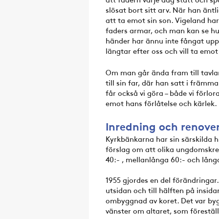
slösat bort sitt arv. När han än
att ta emot sin son. Vigeland har
faders armar, och man kan se hu
händer har ännu inte fångat upp 
längtar efter oss och vill ta em
Om man går ända fram till tavlan
till sin far, där han satt i frä
får också vi göra – både vi förlo
emot hans förlåtelse och kärlek.
Inredning och renove
Kyrkbänkarna har sin särskilda h
förslag om att olika ungdomskret
40:- , mellanlånga 60:- och lång
1955 gjordes en del förändringar
utsidan och till hälften på insid
ombyggnad av koret. Det var bygg
vänster om altaret, som förestäl