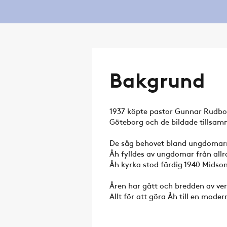
Bakgrund
1937 köpte pastor Gunnar Rudbo
Göteborg och de bildade tillsa
De såg behovet bland ungdomarna
Åh fylldes av ungdomar från allra
Åh kyrka stod färdig 1940 Mids
Åren har gått och bredden av ver
Allt för att göra Åh till en mod