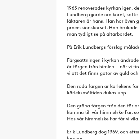
1965 renoverades kyrkan igen, den
Lundberg gjorde om koret, satte 
läktaren är hans. Han har även g
processionskorset. Han brukade 
man tydligt se på altarbordet.
På Erik Lundbergs förslag målades
Färgsättningen i kyrkan ändrades 
är färgen från himlen – när vi fi
vi att det finns gator av guld oc
Den röda färgen är kärlekens fär
kärleksmåltiden dukas upp.
Den gröna färgen från den förlor
komma till vår himmelske Far, s
Hos vår himmelske Far får vi vila
Erik Lundberg dog 1969, och eft
lampor.