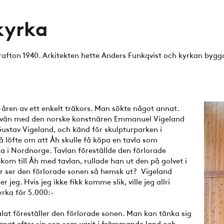
kyrka
fton 1940. Arkitekten hette Anders Funkqvist och kyrkan bygg
åren av ett enkelt träkors. Man sökte något annat.
 vän med den norske konstnären Emmanuel Vigeland
Gustav Vigeland, och känd för skulpturparken i
å löfte om att Åh skulle få köpa en tavla som
ka i Nordnorge. Tavlan föreställde den förlorade
m till Åh med tavlan, rullade han ut den på golvet i
ör ser den förlorade sonen så hemsk ut? Vigeland
 jeg. Hvis jeg ikke fikk komme slik, ville jeg allri
rka för 5.000:-
at föreställer den förlorade sonen. Man kan tänka sig
panat efter sin son som varit i främmande land och