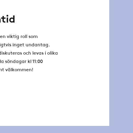
tid
en viktig roll som
igtvis inget undantag.
diskuteras och levas i olika
a söndagar kl 11:00
rmt välkommen!