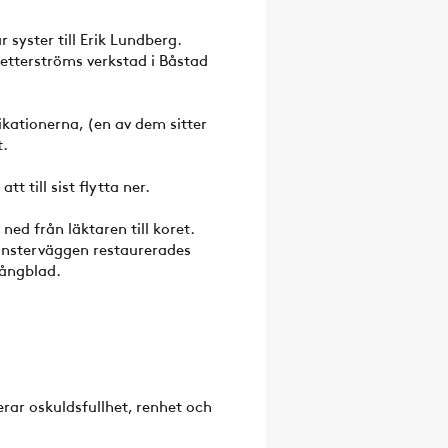
 syster till Erik Lundberg.
etterströms verkstad i Båstad
ikationerna, (en av dem sitter
t.
t till sist flytta ner.
ed från läktaren till koret.
Fönsterväggen restaurerades
Wångblad.
erar oskuldsfullhet, renhet och