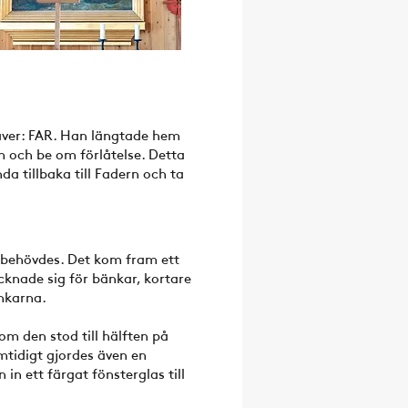
täver: FAR. Han längtade hem
m och be om förlåtelse. Detta
da tillbaka till Fadern och ta
r behövdes. Det kom fram ett
cknade sig för bänkar, kortare
änkarna.
om den stod till hälften på
mtidigt gjordes även en
n ett färgat fönsterglas till