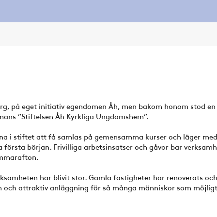
rg, på eget initiativ egendomen Åh, men bakom honom stod en
mmans ”Stiftelsen Åh Kyrkliga Ungdomshem”.
 i stiftet att få samlas på gemensamma kurser och läger med 
 första början. Frivilliga arbetsinsatser och gåvor bar verksam
ommarafton.
ksamheten har blivit stor. Gamla fastigheter har renoverats och
ern och attraktiv anläggning för så många människor som möjligt