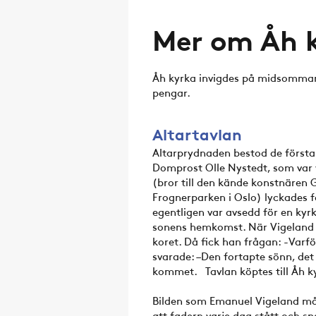
Mer om Åh 
Åh kyrka invigdes på midsommara
pengar.
Altartavlan
Altarprydnaden bestod de första 
Domprost Olle Nystedt, som var
(bror till den kände konstnären 
Frognerparken i Oslo) lyckades f
egentligen var avsedd för en kyr
sonens hemkomst. När Vigeland ko
koret. Då fick han frågan: -Varf
svarade: –Den fortapte sönn, det er
kommet. Tavlan köptes till Åh ky
Bilden som Emanuel Vigeland mål
att fadern varje dag stått och s