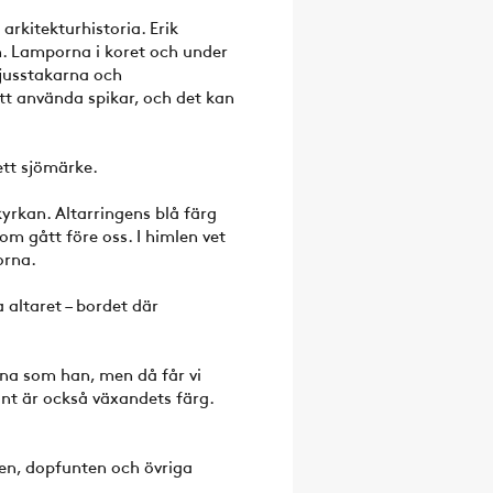
arkitekturhistoria. Erik
n. Lamporna i koret och under
ljusstakarna och
t använda spikar, och det kan
ett sjömärke.
kyrkan. Altarringens blå färg
om gått före oss. I himlen vet
orna.
 altaret – bordet där
tna som han, men då får vi
nt är också växandets färg.
en, dopfunten och övriga