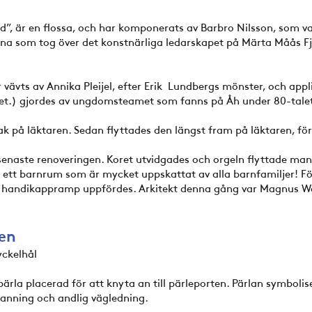
d”, är en flossa, och har komponerats av Barbro Nilsson, som var
nna som tog över det konstnärliga ledarskapet på Märta Måås Fj
 vävts av Annika Pleijel, efter Erik Lundbergs mönster, och appl
et.) gjordes av ungdomsteamet som fanns på Åh under 80-tale
 på läktaren. Sedan flyttades den längst fram på läktaren, för at
senaste renoveringen. Koret utvidgades och orgeln flyttade man n
n ett barnrum som är mycket uppskattat av alla barnfamiljer! 
en handikappramp uppfördes. Arkitekt denna gång var Magnus 
ten
yckelhål
pärla placerad för att knyta an till pärleporten. Pärlan symbolis
sanning och andlig vägledning.