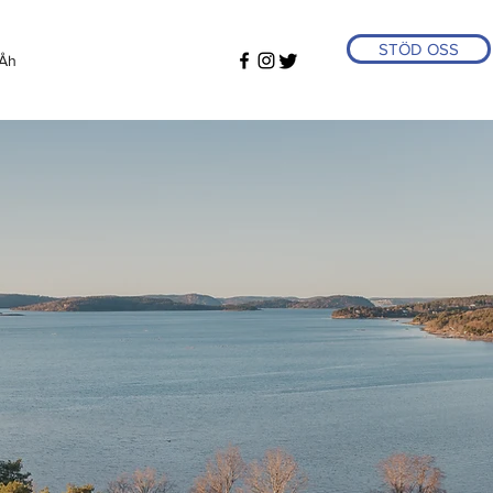
STÖD OSS
Åh