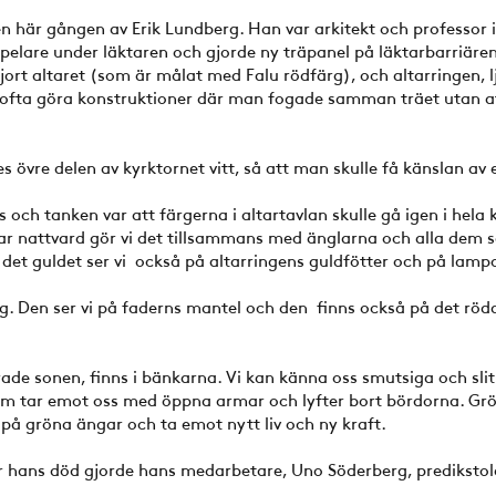
 här gången av Erik Lundberg. Han var arkitekt och professor i 
pelare under läktaren och gjorde ny träpanel på läktarbarriäre
jort altaret (som är målat med Falu rödfärg), och altarringen, 
ofta göra konstruktioner där man fogade samman träet utan at
 övre delen av kyrktornet vitt, så att man skulle få känslan av 
och tanken var att färgerna i altartavlan skulle gå igen i hela 
rar nattvard gör vi det tillsammans med änglarna och alla dem s
h det guldet ser vi också på altarringens guldfötter och på lamp
g. Den ser vi på faderns mantel och den finns också på det röda
ade sonen, finns i bänkarna. Vi kan känna oss smutsiga och sli
om tar emot oss med öppna armar och lyfter bort bördorna. Grö
 på gröna ängar och ta emot nytt liv och ny kraft.
er hans död gjorde hans medarbetare, Uno Söderberg, predikstol