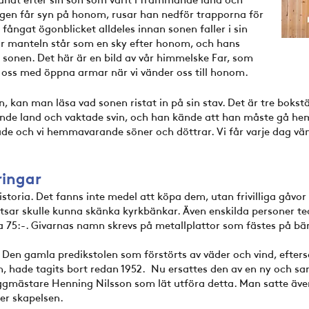
tligen får syn på honom, rusar han nedför trapporna för
 fångat ögonblicket alldeles innan sonen faller i sin
r manteln står som en sky efter honom, och hans
sonen. Det här är en bild av vår himmelske Far, som
ot oss med öppna armar när vi vänder oss till honom.
, kan man läsa vad sonen ristat in på sin stav. Det är tre boks
mmande land och vaktade svin, och han kände att han måste gå he
rade och vi hemmavarande söner och döttrar. Vi får varje dag vän
ringar
istoria. Det fanns inte medel att köpa dem, utan frivilliga gåvo
sar skulle kunna skänka kyrkbänkar. Även enskilda personer te
a 75:-. Givarnas namn skrevs på metallplattor som fästes på b
. Den gamla predikstolen som förstörts av väder och vind, efters
an, hade tagits bort redan 1952. Nu ersattes den av en ny och sa
mästare Henning Nilsson som lät utföra detta. Man satte även i
ler skapelsen.