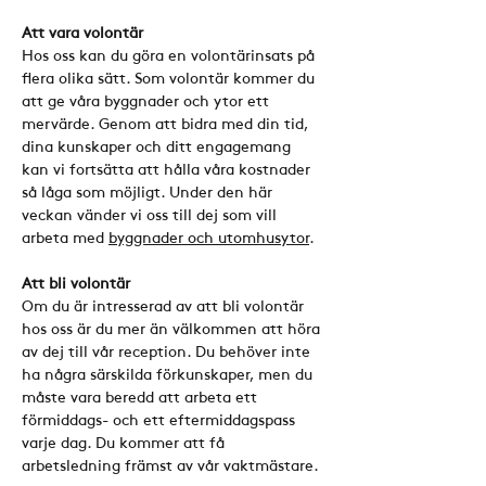
Att vara volontär 
Hos oss kan du göra en volontärinsats på 
flera olika sätt. Som volontär kommer du 
att ge våra byggnader och ytor ett 
mervärde. Genom att bidra med din tid, 
dina kunskaper och ditt engagemang 
kan vi fortsätta att hålla våra kostnader 
så låga som möjligt. Under den här 
veckan vänder vi oss till dej som vill 
arbeta med 
byggnader och utomhusytor
.
Att bli volontär
Om du är intresserad av att bli volontär 
hos oss är du mer än välkommen att höra 
av dej till vår reception. Du behöver inte 
ha några särskilda förkunskaper, men du 
måste vara beredd att arbeta ett 
förmiddags- och ett eftermiddagspass 
varje dag. Du kommer att få 
arbetsledning främst av vår vaktmästare.