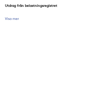
Utdrag från belastningsregistret 
Visa mer
Dela detta evenemang
Konta
kt
Aktuellt
Åh Stiftsgård
Kal
endern
Å 252,
Kyrkan