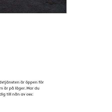
dstjänsten är öppen för 
m är på läger. Har du 
g till nån av oss: