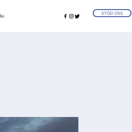
STÖD OSS
Åh