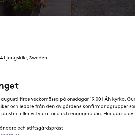
94 Ljungskile, Sweden
nget
5 augusti firas veckomässa på onsdagar 19.00 i Åh kyrka. Gu
usiker och ledare från den av gårdens konfirmandgrupper so
änsten eller vill vara med och engagera dig. Hör gärna av di
tåndare och stiftsgårdspräst
tsgard.se