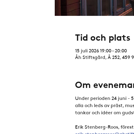
Tid och plats
15 juli 2026 19:00 – 20:00
Åh Stiftsgård, Å 252, 459 
Om evenema
Under perioden 24 juni - 
alla och leds av präst, m
tankar och idéer om gudstj
Erik Stenberg-Roos, föres
erik.stenbergroos@ahstif