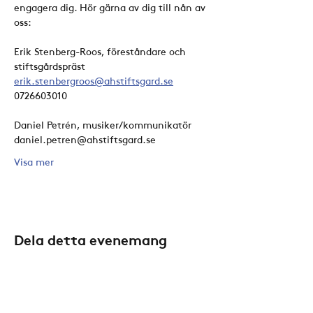
engagera dig. Hör gärna av dig till nån av 
oss:
Erik Stenberg-Roos, föreståndare och 
stiftsgårdspräst
erik.stenbergroos@ahstiftsgard.se
0726603010
Daniel Petrén, musiker/kommunikatör
daniel.petren@ahstiftsgard.se
Visa mer
Dela detta evenemang