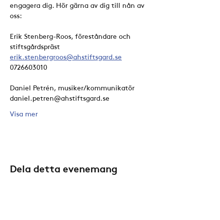
engagera dig. Hör gärna av dig till nån av 
oss:
Erik Stenberg-Roos, föreståndare och 
stiftsgårdspräst
erik.stenbergroos@ahstiftsgard.se
0726603010
Daniel Petrén, musiker/kommunikatör
daniel.petren@ahstiftsgard.se
Visa mer
Dela detta evenemang