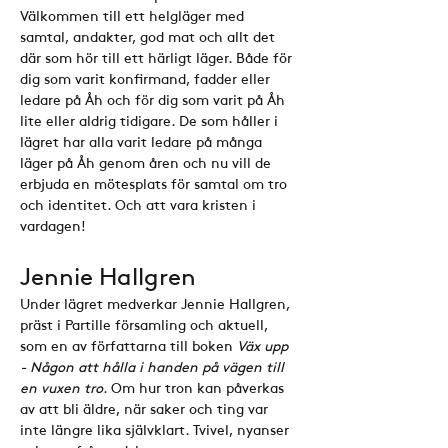
Välkommen till ett helgläger med 
samtal, andakter, god mat och allt det 
där som hör till ett härligt läger. Både för 
dig som varit konfirmand, fadder eller 
ledare på Åh och för dig som varit på Åh 
lite eller aldrig tidigare. De som håller i 
lägret har alla varit ledare på många 
läger på Åh genom åren och nu vill de 
erbjuda en mötesplats för samtal om tro 
och identitet. Och att vara kristen i 
vardagen!
Jennie Hallgren
Under lägret medverkar Jennie Hallgren, 
präst i Partille församling och aktuell, 
som en av författarna till boken 
Väx upp  
- Någon att hålla i handen på vägen till 
en vuxen tro
. Om hur tron kan påverkas 
av att bli äldre, när saker och ting var 
inte längre lika självklart. Tvivel, nyanser 