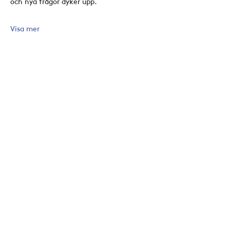
och nya frågor dyker upp. 
Visa mer
Dela detta evenemang
Konta
kt
Aktuellt
Åh Stiftsgård
Kal
endern
Å 252,
Kyrkan
459 94 Ljungskile
Anläggningen
tel:
0522-250 56
Ungdo
m