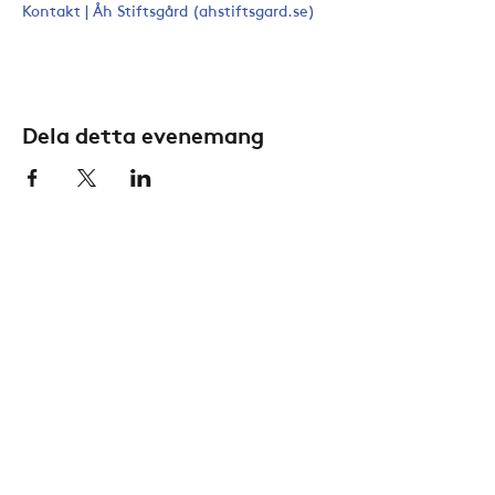
Kontakt | Åh Stiftsgård (ahstiftsgard.se)
Dela detta evenemang
Konta
kt
Aktuellt
Åh Stiftsgård
Kal
endern
Å 252,
Kyrkan
459 94 Ljungskile
Anläggningen
tel:
0522-250 56
Ungdo
m
info@ahstiftsgard.se