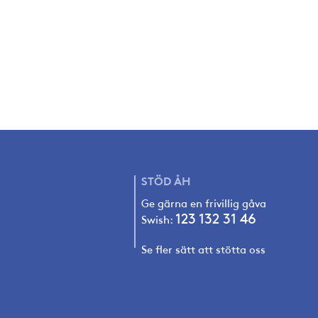
STÖD
ÅH
Ge gärna en frivillig gåva
123 132 31 4
6
Swish:
Se fler sätt att stötta oss