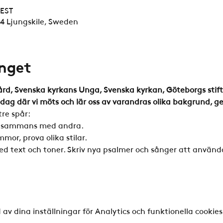
CEST
94 Ljungskile, Sweden
nget
rd, Svenska kyrkans Unga, Svenska kyrkan, Göteborgs stift, 
eldag där vi möts och lär oss av varandras olika bakgrund, ge
tre spår:
tillsammans med andra.
mmor, prova olika stilar.
ed text och toner. Skriv nya psalmer och sånger att använd
v dina inställningar för Analytics och funktionella cookies