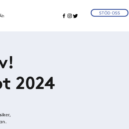
STÖD OSS
Åh
v!
pt 2024
siker,
an.