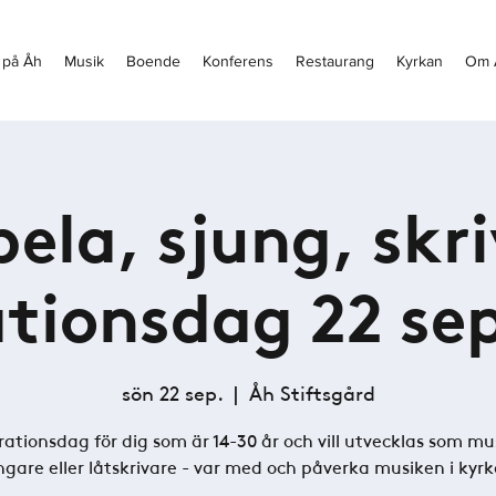
 på Åh
Musik
Boende
Konferens
Restaurang
Kyrkan
Om 
pela, sjung, skri
ationsdag 22 se
sön 22 sep.
  |  
Åh Stiftsgård
rationsdag för dig som är 14-30 år och vill utvecklas som mu
ngare eller låtskrivare - var med och påverka musiken i kyrk