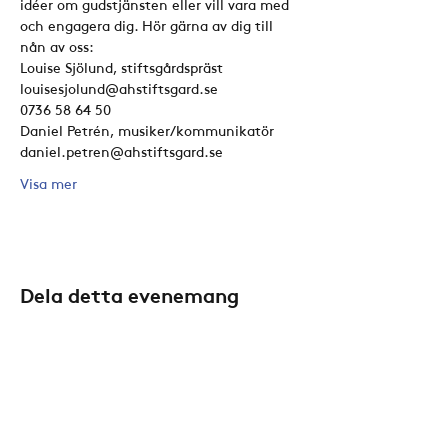
idéer om gudstjänsten eller vill vara med 
och engagera dig. Hör gärna av dig till 
nån av oss:
Louise Sjölund, stiftsgårdspräst
louisesjolund@ahstiftsgard.se
0736 58 64 50
Daniel Petrén, musiker/kommunikatör
daniel.petren@ahstiftsgard.se
Visa mer
Dela detta evenemang