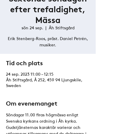
efter trefaldighet,
Mässa
sön 24 sep.
  |  
Åh Stiftsgård
Erik Stenberg-Roos, präst. Daniel Petrén,
musiker.
Tid och plats
24 sep. 2023 11:00 – 12:15
Åh Stiftsgård, Å 252, 459 94 Ljungskile,
Sweden
Om evenemanget
Söndagar 11.00 firas högmässa enligt 
Svenska kyrkans ordning i Åh kyrka. 
Gudstjänsternas karaktär varierar och 
utformnas tillsamans med de deltagare i 