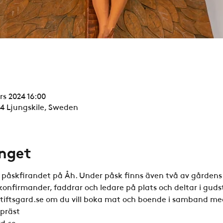
rs 2024 16:00
94 Ljungskile, Sweden
nget
 påskfirandet på Åh. Under påsk finns även två av gårdens
nfirmander, faddrar och ledare på plats och deltar i guds
iftsgard.se om du vill boka mat och boende i samband me
spräst
d.se