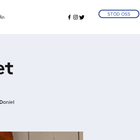
STÖD OSS
Åh
et
Daniel