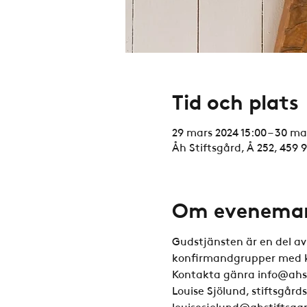
Tid och plats
29 mars 2024 15:00 – 30 ma
Åh Stiftsgård, Å 252, 459 
Om evenema
Gudstjänsten är en del av
konfirmandgrupper med ko
Kontakta gänra info@ahst
Louise Sjölund, stiftsgård
louisesjolund@ahstiftsgar