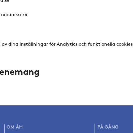
kommunikatör
v dina inställningar för Analytics och funktionella cookies
evenemang
OM ÅH
PÅ
GÅNG