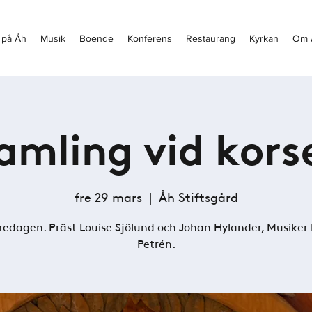
 på Åh
Musik
Boende
Konferens
Restaurang
Kyrkan
Om 
amling vid kors
fre 29 mars
  |  
Åh Stiftsgård
redagen. Präst Louise Sjölund och Johan Hylander, Musiker 
Petrén.