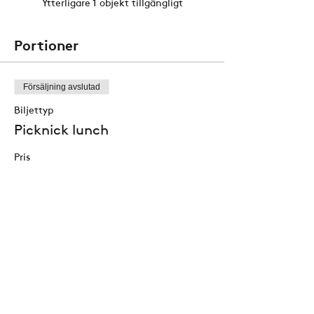
Ytterligare 1 objekt tillgängligt
Portioner
Försäljning avslutad
Biljettyp
Picknick lunch
Pris
Kyckling
185,00 kr
Veganskt
185,00 kr