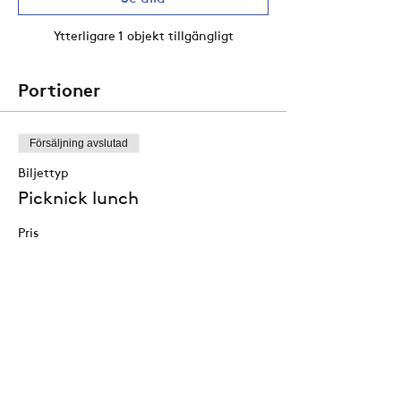
Ytterligare 1 objekt tillgängligt
Portioner
Försäljning avslutad
Biljettyp
Picknick lunch
Pris
Kyckling
185,00 kr
Veganskt
185,00 kr