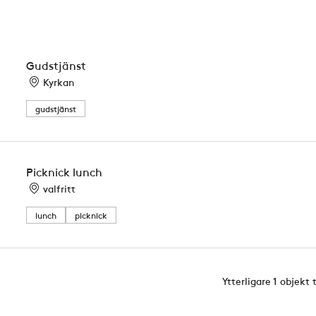
Gudstjänst
Kyrkan
gudstjänst
Picknick lunch
valfritt
lunch
picknick
Ytterligare 1 objekt 