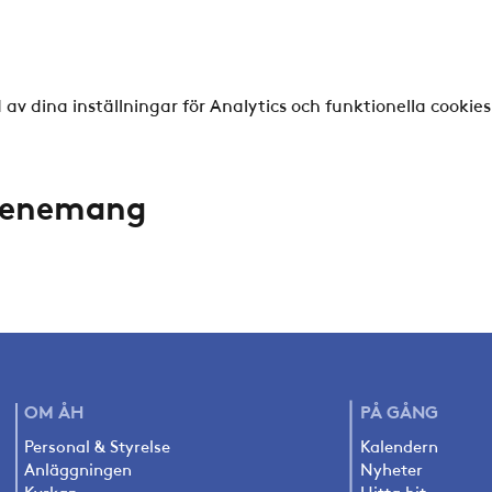
v dina inställningar för Analytics och funktionella cookies
evenemang
OM ÅH
PÅ
GÅNG
Personal & Styrelse
Kalendern
Anläggningen
Nyheter
Kyrkan
Hitta hit