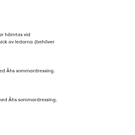
ar hämtas vid 
ick av ledarna (behöver 
med Åhs sommardressing.
 med Åhs sommardressing.