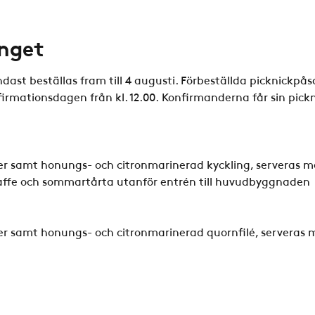
nget
ast beställas fram till 4 augusti. Förbeställda picknickpås
mationsdagen från kl. 12.00. Konfirmanderna får sin pickn
r samt honungs- och citronmarinerad kyckling, serveras 
kaffe och sommartårta utanför entrén till huvudbyggnaden
r samt honungs- och citronmarinerad quornfilé, serveras