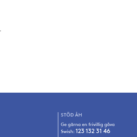
.
STÖD
ÅH
Ge gärna en frivillig gåva
123 132 31 4
6
Swish: