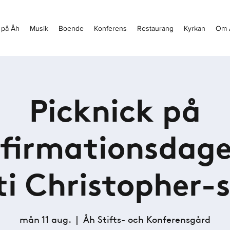
 på Åh
Musik
Boende
Konferens
Restaurang
Kyrkan
Om 
Picknick på
firmationsdage
i Christopher-
mån 11 aug.
  |  
Åh Stifts- och Konferensgård