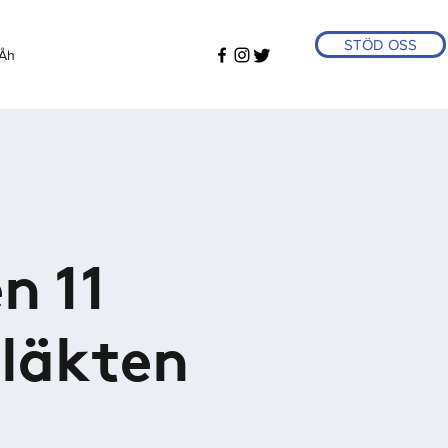
STÖD OSS
Åh
n 11
släkten