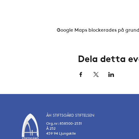
Google Maps blockerades på grund a
Dela detta 
ÅH STIFTSGÅRD STIFTELSEN
Org.nr: 858500-2531
Å 252
459 94 Ljungskile