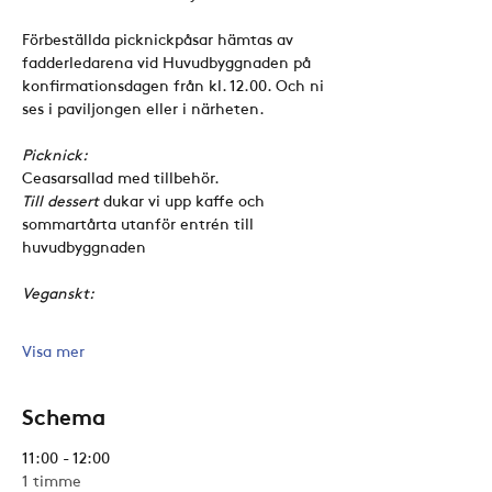
Förbeställda picknickpåsar hämtas av 
fadderledarena vid Huvudbyggnaden på 
konfirmationsdagen från kl. 12.00. Och ni 
ses i paviljongen eller i närheten.
Picknick:
Ceasarsallad med tillbehör.
Till dessert
 dukar vi upp kaffe och 
sommartårta utanför entrén till 
huvudbyggnaden
Veganskt:
Visa mer
Schema
11:00 - 12:00
1 timme