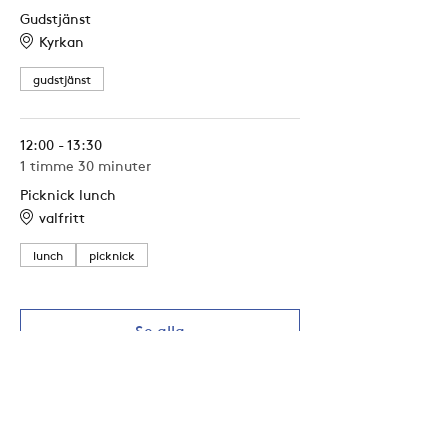
Gudstjänst
Kyrkan
gudstjänst
12:00 - 13:30
1 timme 30 minuter
Picknick lunch
valfritt
lunch
picknick
Se alla
Ytterligare 1 objekt tillgängligt