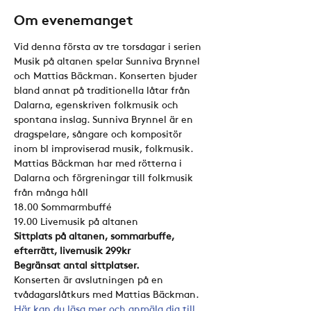
Om evenemanget
Vid denna första av tre torsdagar i serien 
Musik på altanen spelar Sunniva Brynnel 
och Mattias Bäckman. Konserten bjuder 
bland annat på traditionella låtar från 
Dalarna, egenskriven folkmusik och 
spontana inslag. Sunniva Brynnel är en 
dragspelare, sångare och kompositör 
inom bl improviserad musik, folkmusik. 
Mattias Bäckman har med rötterna i 
Dalarna och förgreningar till folkmusik 
från många håll
18.00 Sommarmbuffé
19.00 Livemusik på altanen
Sittplats på altanen, sommarbuffe, 
efterrätt, livemusik 299kr
Begränsat antal sittplatser.
Konserten är avslutningen på en 
tvådagarslåtkurs med Mattias Bäckman. 
Här kan du läsa mer och anmäla dig till 