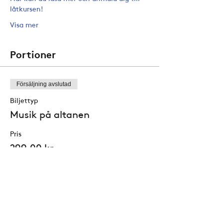
låtkursen!
Visa mer
Portioner
Försäljning avslutad
Biljettyp
Musik på altanen
Pris
299,00 kr
Dela detta evenemang