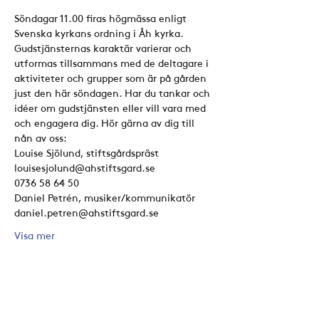
Söndagar 11.00 firas högmässa enligt 
Svenska kyrkans ordning i Åh kyrka. 
Gudstjänsternas karaktär varierar och 
utformas tillsammans med de deltagare i 
aktiviteter och grupper som är på gården 
just den här söndagen. Har du tankar och 
idéer om gudstjänsten eller vill vara med 
och engagera dig. Hör gärna av dig till 
nån av oss:
Louise Sjölund, stiftsgårdspräst
louisesjolund@ahstiftsgard.se
0736 58 64 50
Daniel Petrén, musiker/kommunikatör
daniel.petren@ahstiftsgard.se
Visa mer
Dela detta evenemang