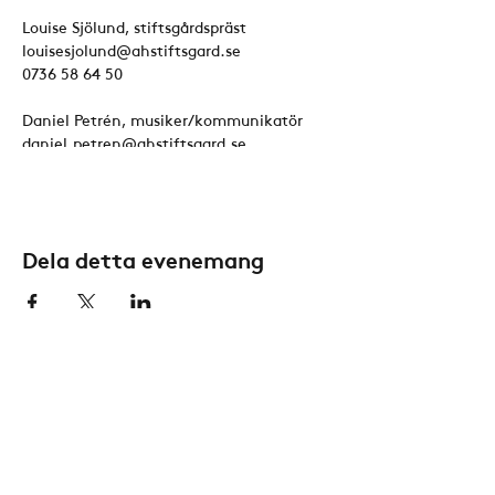
Louise Sjölund, stiftsgårdspräst
louisesjolund@ahstiftsgard.se
0736 58 64 50
Daniel Petrén, musiker/kommunikatör
daniel.petren@ahstiftsgard.se
0762 60 30 88
Dela detta evenemang
Konta
kt
Aktuellt