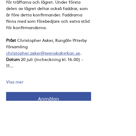
för träffarna och lägret. Under första 
delen av lägret deltar också faddrar, som 
är före detta konfirmander. Faddrarna 
finns med som förebedjare och extra stöd 
för konfirmanderna.
Präst
 Christopher Asker, Kungälv-Ytterby 
församling 
christopher.asker@svenskakyrkan.se
.
Datum
 20 juli (incheckning kl. 16.00) - 
11…
Visa mer
Anmälan
Anmälan stänger 01 nov. 2026 23:00