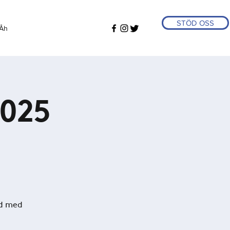
STÖD OSS
Åh
2025
rd med