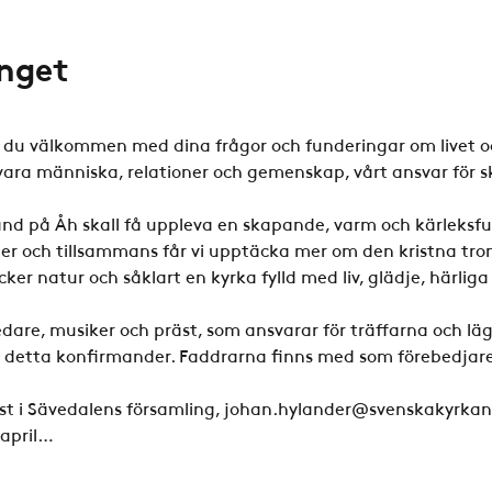
nget
u välkommen med dina frågor och funderingar om livet och
vara människa, relationer och gemenskap, vårt ansvar för s
and på Åh skall få uppleva en skapande, varm och kärleksful
er och tillsammans får vi upptäcka mer om den kristna tro
cker natur och såklart en kyrka fylld med liv, glädje, härlig
edare, musiker och präst, som ansvarar för träffarna och läg
e detta konfirmander. Faddrarna finns med som förebedjare 
äst i Sävedalens församling, johan.hylander@svenskakyrkan
3 april…