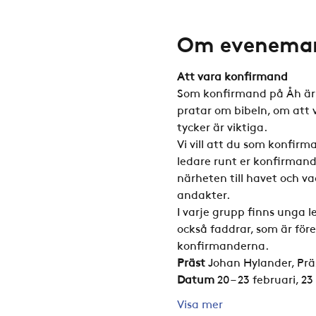
Om evenema
Att vara konfirmand
Som konfirmand på Åh är d
pratar om bibeln, om att 
tycker är viktiga.
Vi vill att du som konfirm
ledare runt er konfirmand
närheten till havet och va
andakter.
I varje grupp finns unga l
också faddrar, som är för
konfirmanderna.
Präst
 Johan Hylander, Pr
Datum
 20 – 23 februari, 2
Visa mer