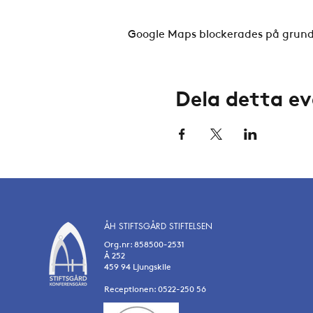
Google Maps blockerades på grund a
Dela detta 
ÅH STIFTSGÅRD STIFTELSEN
Org.nr: 858500-2531
Å 252
459 94 Ljungskile
Receptionen: 0522-250 56