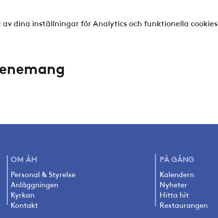
v dina inställningar för Analytics och funktionella cookies
evenemang
OM ÅH
PÅ
GÅNG
Personal & Styrelse
Kalendern
Anläggningen
Nyheter
Kyrkan
Hitta hit
Kontakt
Restaurangen