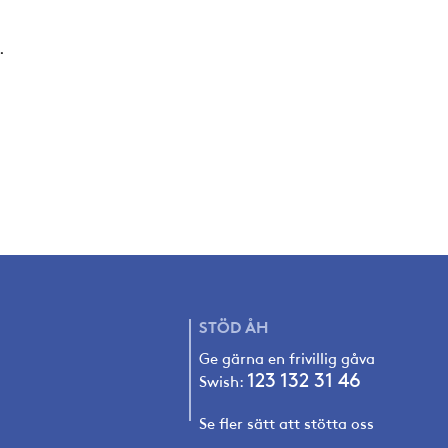
.
STÖD
ÅH
Ge gärna en frivillig gåva
123 132 31 4
6
Swish:
Se fler sätt att stötta oss