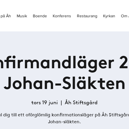
 på Åh
Musik
Boende
Konferens
Restaurang
Kyrkan
Om 
firmandläger 
Johan-Släkten
tors 19 juni
  |  
Åh Stiftsgård
 dig till ett oförglömlig konfirmationsläger på Åh Stiftsgå
Johan-släkten.