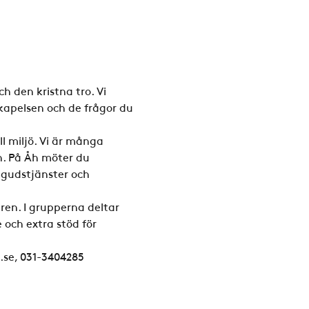
 den kristna tro. Vi 
kapelsen och de frågor du 
l miljö. Vi är många 
n. På Åh möter du 
a gudstjänster och 
ren. I grupperna deltar 
och extra stöd för 
.se, 031-3404285