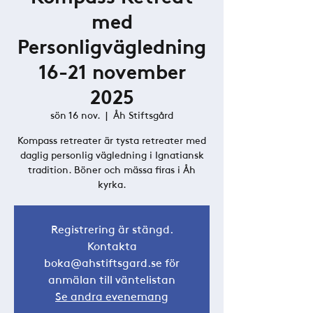
med
Personligvägledning
16-21 november
2025
sön 16 nov.
  |  
Åh Stiftsgård
Kompass retreater är tysta retreater med
daglig personlig vägledning i Ignatiansk
tradition. Böner och mässa firas i Åh
kyrka.
Registrering är stängd.
Kontakta
boka@ahstiftsgard.se för
anmälan till väntelistan
Se andra evenemang