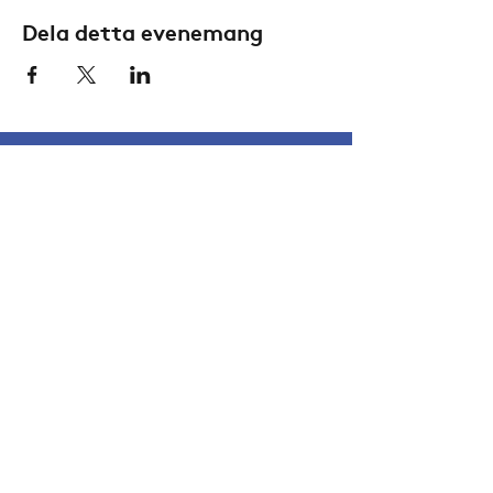
Dela detta evenemang
Konta
kt
Aktuellt
Åh Stiftsgård
Kal
endern
Å 252,
Kyrkan
459 94 Ljungskile
Anläggningen
tel:
0522-250 56
Ungdo
m
info@ahstiftsgard.se
GDPR-policy och cookies