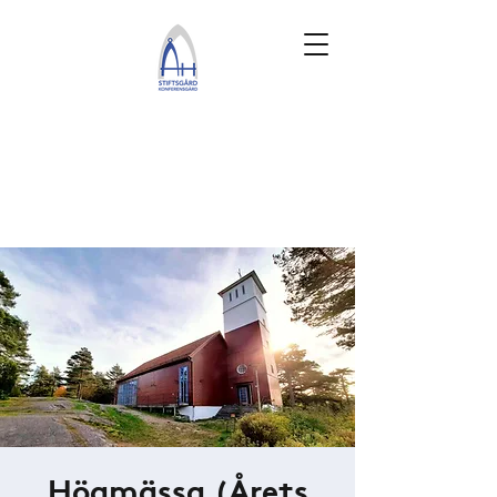
Högmässa (Årets