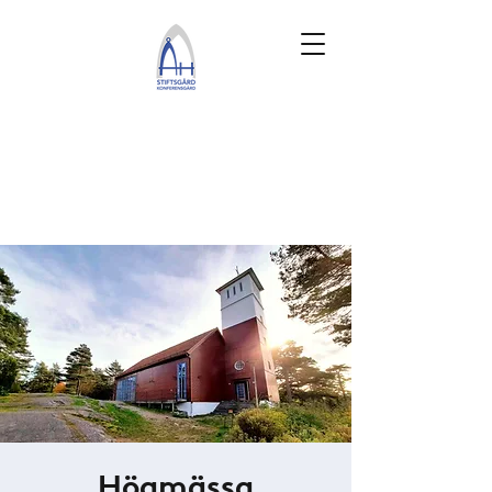
Högmässa