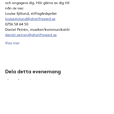
och engagera dig. Hör gärna av dig till 
nån av oss:
Louise Sjölund, stiftsgårdspräst
louisesjolund@ahstiftsgard.se
0736 58 64 50
Daniel Petrén, musiker/kommunikatör
daniel.petren@ahstiftsgard.se
Visa mer
Dela detta evenemang