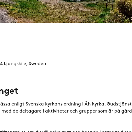
94 Ljungskile, Sweden
nget
ässa enligt Svenska kyrkans ordning i Åh kyrka. Gudstjänst
med de deltagare i aktiviteter och grupper som är på gård
iftsgard.se om du vill boka mat och boende i samband me