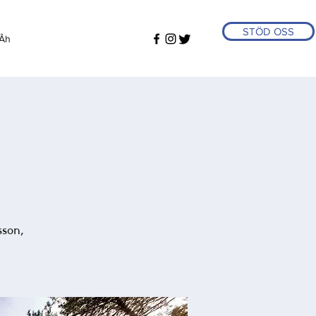
STÖD OSS
Åh
sson,