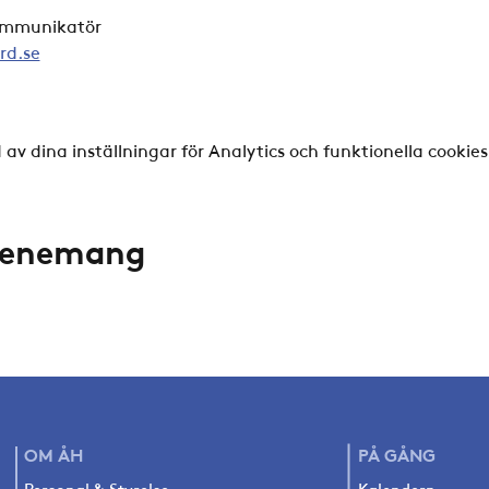
kommunikatör
rd.se
v dina inställningar för Analytics och funktionella cookies
evenemang
OM ÅH
PÅ
GÅNG
Personal & Styrelse
Kalendern