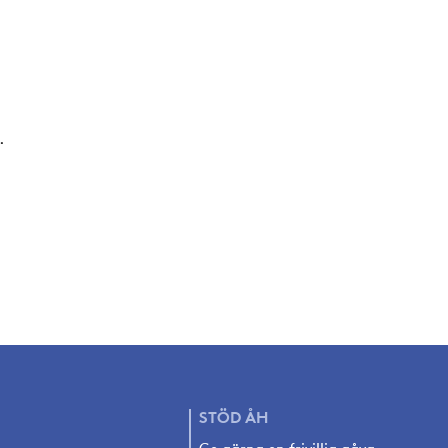
.
STÖD
ÅH
Ge gärna en frivillig gåva