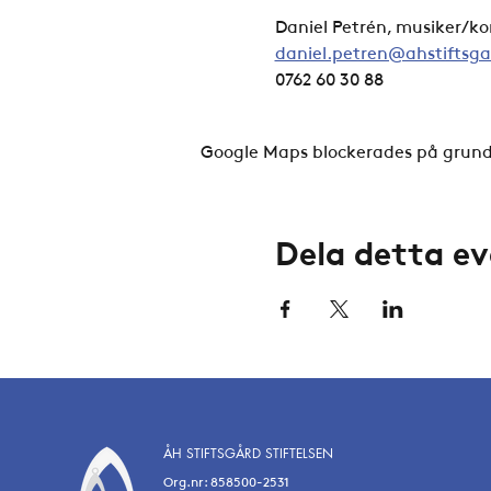
Daniel Petrén, musiker/
daniel.petren@ahstiftsga
0762 60 30 88
Google Maps blockerades på grund a
Dela detta 
ÅH STIFTSGÅRD STIFTELSEN
Org.nr: 858500-2531