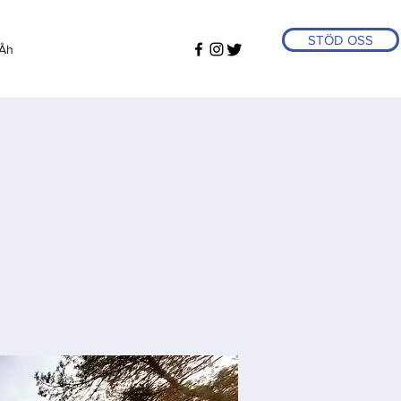
STÖD OSS
Åh