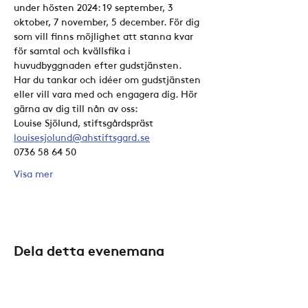
under hösten 2024: 19 september, 3 
oktober, 7 november, 5 december. För dig 
som vill finns möjlighet att stanna kvar 
för samtal och kvällsfika i 
huvudbyggnaden efter gudstjänsten.
Har du tankar och idéer om gudstjänsten 
eller vill vara med och engagera dig. Hör 
gärna av dig till nån av oss:
Louise Sjölund, stiftsgårdspräst
louisesjolund@ahstiftsgard.se
0736 58 64 50
Visa mer
Dela detta evenemang