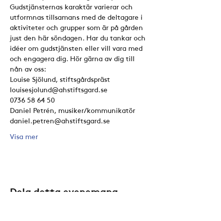
Gudstjänsternas karaktär varierar och 
utformnas tillsamans med de deltagare i 
aktiviteter och grupper som är på gården 
just den här söndagen. Har du tankar och 
idéer om gudstjänsten eller vill vara med 
och engagera dig. Hör gärna av dig till 
nån av oss:
Louise Sjölund, stiftsgårdspräst
louisesjolund@ahstiftsgard.se
0736 58 64 50
Daniel Petrén, musiker/kommunikatör
daniel.petren@ahstiftsgard.se
Visa mer
Dela detta evenemang