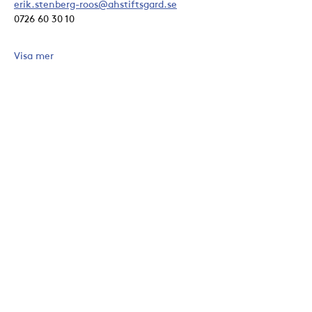
erik.stenberg-roos@ahstiftsgard.se
0726 60 30 10
Visa mer
Dela detta evenemang
Konta
kt
Aktuellt
Åh Stiftsgård
Kal
endern
Å 252,
Kyrkan