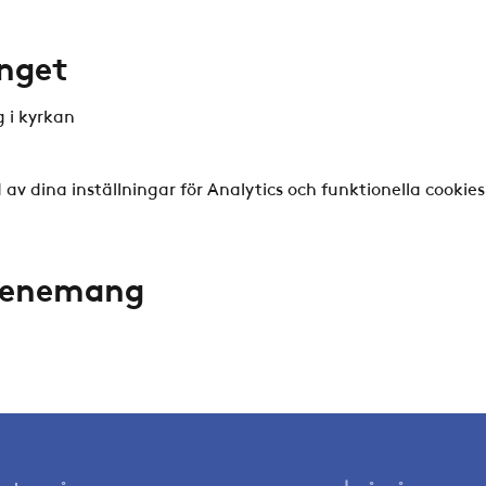
nget
g i kyrkan
v dina inställningar för Analytics och funktionella cookies
evenemang