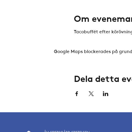
Om evenema
Tacobuffét efter körövnin
Google Maps blockerades på grund a
Dela detta 