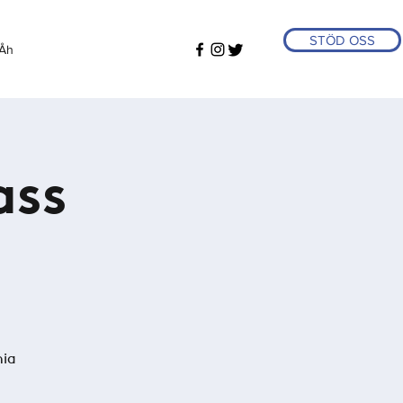
STÖD OSS
Åh
ass
nia