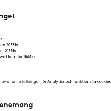
nget
kr
rum 2055kr
or 2155kr
c i korridor 1865kr
v dina inställningar för Analytics och funktionella cookies
evenemang