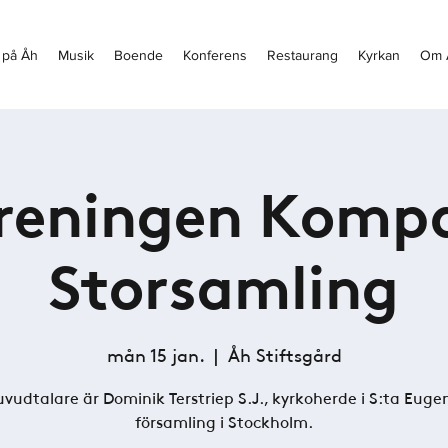
 på Åh
Musik
Boende
Konferens
Restaurang
Kyrkan
Om 
reningen Komp
Storsamling
mån 15 jan.
  |  
Åh Stiftsgård
vudtalare är Dominik Terstriep S.J., kyrkoherde i S:ta Euge
församling i Stockholm.