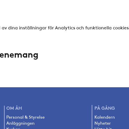
v dina inställningar för Analytics och funktionella cookies
evenemang
OM ÅH
PÅ
GÅNG
Personal & Styrelse
Kalendern
Anläggningen
Nyheter
Kyrkan
Hitta hit