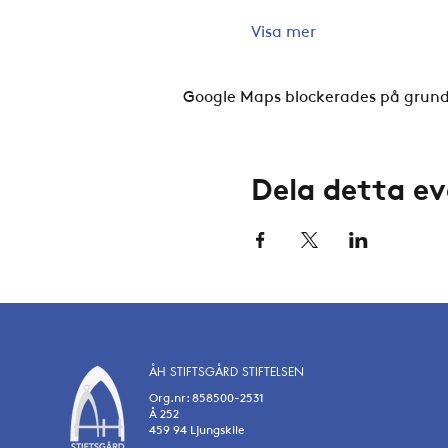
Visa mer
Google Maps blockerades på grund a
Dela detta 
ÅH STIFTSGÅRD STIFTELSEN
Org.nr: 858500-2531
Å 252
459 94 Ljungskile