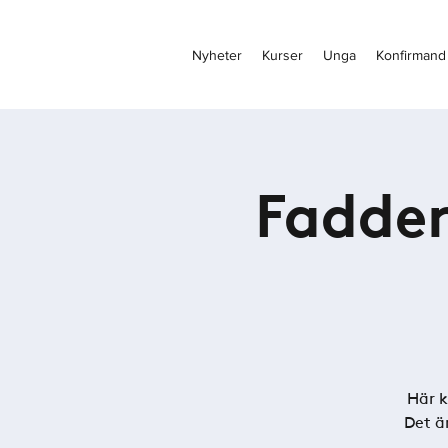
Nyheter
Kurser
Unga
Konfirmand
Fadder
Här k
Det ä