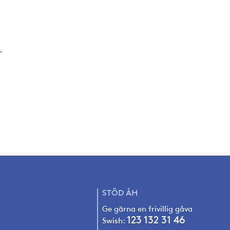
.
STÖD
ÅH
Ge gärna en frivillig gåva
123 132 31 4
6
Swish: