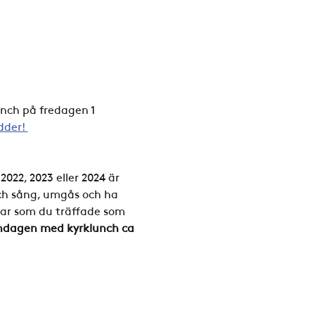
unch på fredagen 1 
dder! 
022, 2023 eller 2024 är 
ch sång, umgås och ha 
sar som du träffade som 
öndagen med kyrklunch ca 