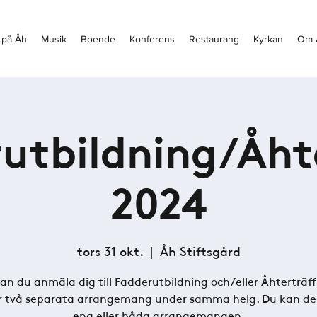
 på Åh
Musik
Boende
Konferens
Restaurang
Kyrkan
Om 
utbildning/Åht
2024
tors 31 okt.
  |  
Åh Stiftsgård
an du anmäla dig till Fadderutbildning och/eller Åhterträff
r två separata arrangemang under samma helg. Du kan de
ena eller båda arrangemangen.