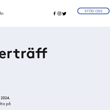
STÖD OSS
Åh
erträff
 2024.
lta på