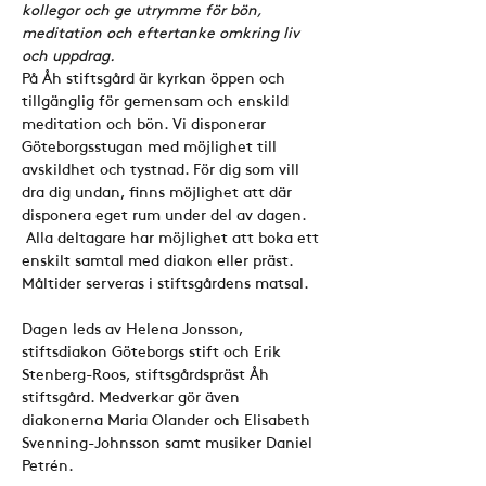
kollegor och ge utrymme för bön, 
meditation och eftertanke omkring liv 
och uppdrag.
På Åh stiftsgård är kyrkan öppen och 
tillgänglig för gemensam och enskild 
meditation och bön. Vi disponerar 
Göteborgsstugan med möjlighet till 
avskildhet och tystnad. För dig som vill 
dra dig undan, finns möjlighet att där 
disponera eget rum under del av dagen. 
 Alla deltagare har möjlighet att boka ett 
enskilt samtal med diakon eller präst. 
Måltider serveras i stiftsgårdens matsal.
Dagen leds av Helena Jonsson, 
stiftsdiakon Göteborgs stift och Erik 
Stenberg-Roos, stiftsgårdspräst Åh 
stiftsgård. Medverkar gör även 
diakonerna Maria Olander och Elisabeth 
Svenning-Johnsson samt musiker Daniel 
Petrén.