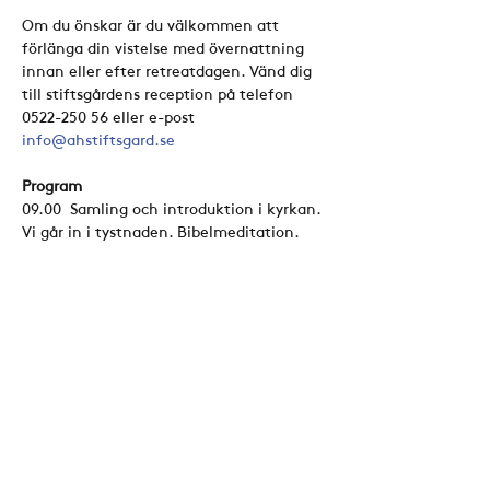
Om du önskar är du välkommen att 
förlänga din vistelse med övernattning 
innan eller efter retreatdagen. Vänd dig 
till stiftsgårdens reception på telefon 
0522-250 56 eller e-post 
info@ahstiftsgard.se 
Program 
09.00  Samling och introduktion i kyrkan. 
Vi går in i tystnaden. Bibelmeditation. 
Visa mer
Dela detta evenemang