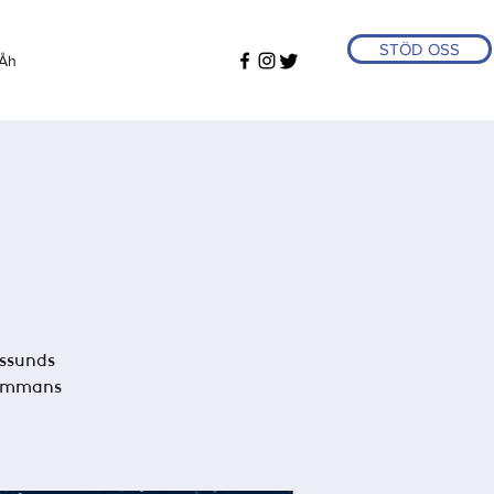
STÖD OSS
Åh
ssunds
lsammans