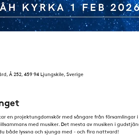
rd, Å 252, 459 94 Ljungskile, Sverige
nget
ar en projektungdomskör med sångare från församlingar i 
llsammans med musiker. Det mesta av musiken i gudstjänst
du både lyssna och sjunga med - och fira nattvard!