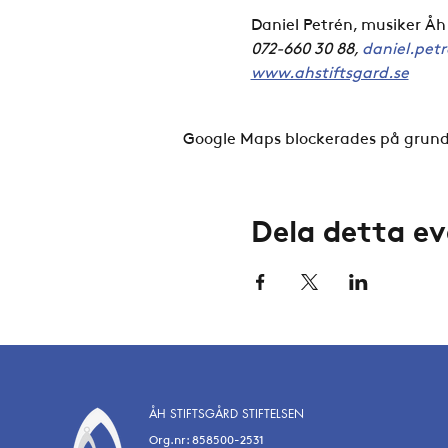
Daniel Petrén, musiker Åh
072-660 30 88, 
daniel.pet
www.ahstiftsgard.se
Google Maps blockerades på grund a
Dela detta 
ÅH STIFTSGÅRD STIFTELSEN
Org.nr: 858500-2531