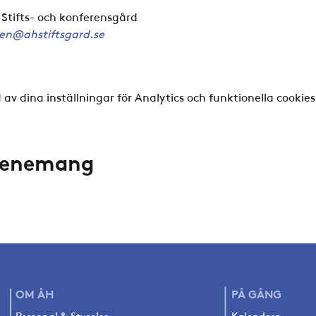
 Stifts- och konferensgård
ren@ahstiftsgard.se
v dina inställningar för Analytics och funktionella cookies
evenemang
OM ÅH
PÅ
GÅNG
Personal & Styrelse
Kalendern