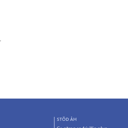
.
STÖD
ÅH
Ge gärna en frivillig gåva