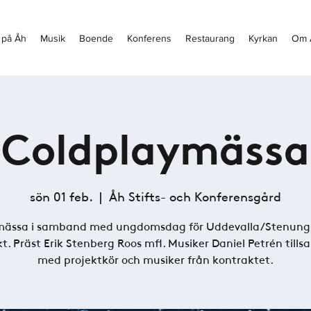
 på Åh
Musik
Boende
Konferens
Restaurang
Kyrkan
Om 
Coldplaymässa
sön 01 feb.
  |  
Åh Stifts- och Konferensgård
ässa i samband med ungdomsdag för Uddevalla/Stenung
t. Präst Erik Stenberg Roos mfl. Musiker Daniel Petrén til
med projektkör och musiker från kontraktet.