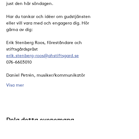
just den här söndagen. 
Har du tankar och idéer om gudstjänsten 
eller vill vara med och engagera dig. Hör 
gärna av dig:
Erik Stenberg Roos, föreståndare och 
stiftsgårdspräst
erik.stenberg-roos@ahstiftsgard.se
076-6603010
Daniel Petrén, musiker/kommunikatör
Visa mer
Dela detta evenemang