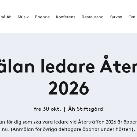
 på Åh
Musik
Boende
Konferens
Restaurang
Kyrkan
Om 
lan ledare Åter
2026
fre 30 okt.
  |  
Åh Stiftsgård
n för dig som ska vara ledare vid Återträffen 2026 är öppe
nu. (Anmälan för övriga deltagare öppnar under hösten).