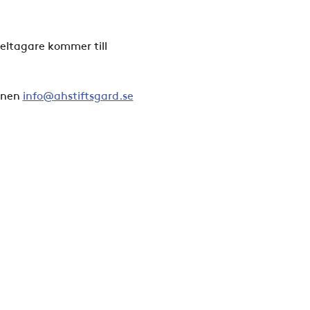
eltagare kommer till 
onen 
info@ahstiftsgard.se