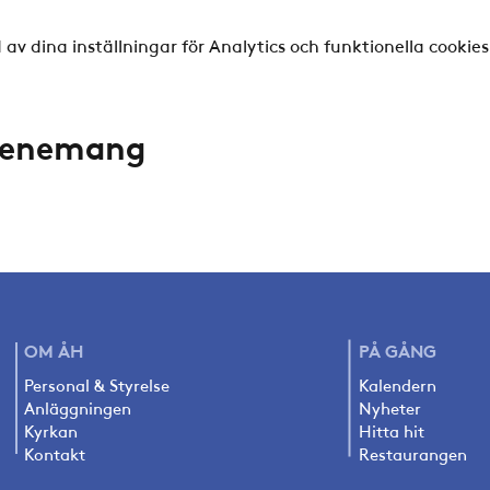
v dina inställningar för Analytics och funktionella cookies
evenemang
OM ÅH
PÅ
GÅNG
Personal & Styrelse
Kalendern
Anläggningen
Nyheter
Kyrkan
Hitta hit
Kontakt
Restaurangen