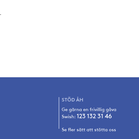
.
STÖD
ÅH
Ge gärna en frivillig gåva
123 132 31 4
6
Swish:
Se fler sätt att stötta oss