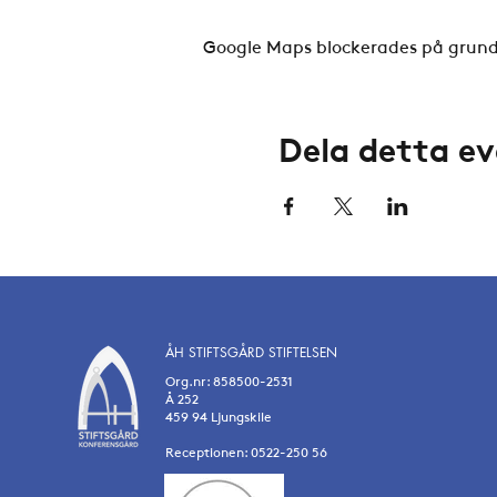
Google Maps blockerades på grund a
Dela detta 
ÅH STIFTSGÅRD STIFTELSEN
Org.nr: 858500-2531
Å 252
459 94 Ljungskile
Receptionen: 0522-250 56