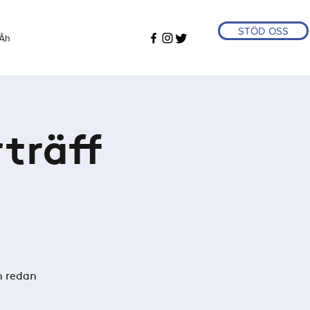
STÖD OSS
Åh
träff
n redan