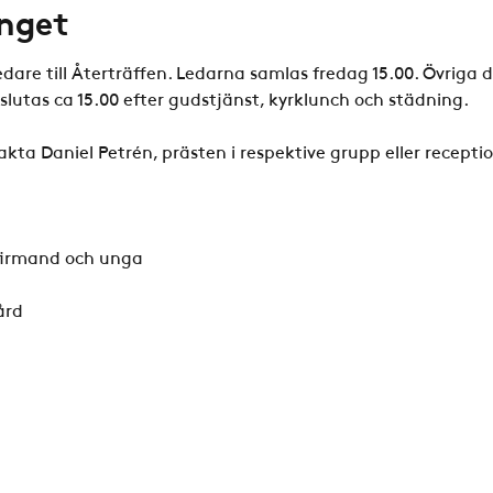
nget
are till Återträffen. Ledarna samlas fredag 15.00. Övriga d
slutas ca 15.00 efter gudstjänst, kyrklunch och städning.
kta Daniel Petrén, prästen i respektive grupp eller recepti
firmand och unga 
ård