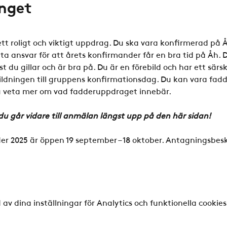
nget
ett roligt och viktigt uppdrag. Du ska vara konfirmerad på 
h ta ansvar för att årets konfirmander får en bra tid på Åh. 
t du gillar och är bra på. Du är en förebild och har ett särs
ildningen till gruppens konfirmationsdag. Du kan vara fadd
u veta mer om vad fadderuppdraget innebär.
du går vidare till anmälan längst upp på den här sidan!
der 2025 är öppen 19 september – 18 oktober. Antagningsbes
v dina inställningar för Analytics och funktionella cookies