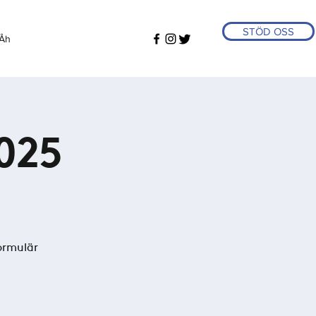
STÖD OSS
Åh
025
ormulär