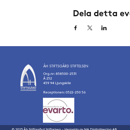
Dela detta 
ÅH STIFTSGÅRD STIFTELSEN
Org.nr: 858500-2531
Å 252
459 94 Ljungskile
Receptionen: 0522-250 56
© 2023 Åh Stiftsgård Stiftelsen - Hemsida av
NA Digitalisering AB