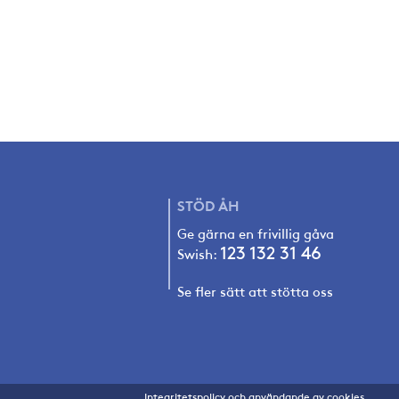
STÖD
ÅH
Ge gärna en frivillig gåva
123 132 31 4
6
Swish:
Se fler sätt att stötta oss
Integritetspolicy och användande av cookies