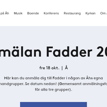
 på Åh
Musik
Boende
Konferens
Restaurang
Kyrkan
Om 
mälan Fadder 2
fre 18 okt.
  |  
Å
Här kan du anmäla dig till Fadder i någon av Åhs egna
mandgrupper. Se datum nedan! (Gemensamt anmälningsf
för alla tre grupper).