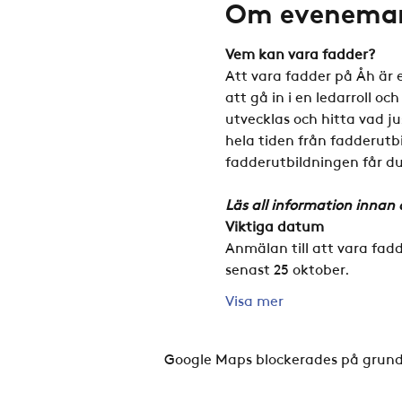
Om evenema
Vem kan vara fadder?
Att vara fadder på Åh är 
att gå in i en ledarroll oc
utvecklas och hitta vad jus
hela tiden från fadderutb
fadderutbildningen får d
Läs all information innan 
Viktiga datum 
Anmälan till att vara fad
senast 25 oktober.
Visa mer
Google Maps blockerades på grund a