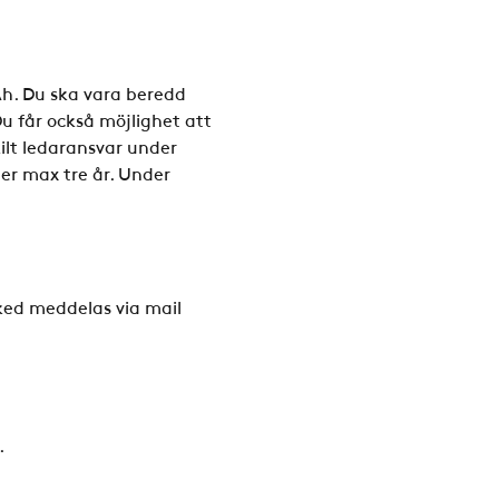
Åh. Du ska vara beredd 
Du får också möjlighet att 
kilt ledaransvar under 
er max tre år. Under 
ked meddelas via mail 
.