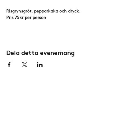
Risgrynsgröt, pepparkaka och dryck. 
Pris 75kr per person
Dela detta evenemang
Konta
kt
Aktuellt
Åh Stiftsgård
Kal
endern
Å 252,
Kyrkan
459 94 Ljungskile
Anläggningen