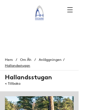
Hem
/
Om Åh
/
Anläggningen
/
Hallandsstugan
Hallandsstugan
< Tillbaka